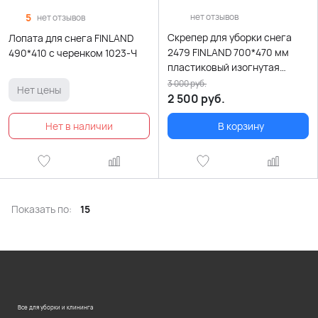
5
нет отзывов
нет отзывов
Скрепер для уборки снега
Лопата для снега FINLAND
2479 FINLAND 700*470 мм
490*410 с черенком 1023-Ч
пластиковый изогнутая
рукоятка
3 000
руб.
Нет цены
2 500
руб.
В корзину
Показать по:
15
Все для уборки и клининга