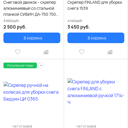
Снеговой движок - скрепер
Скрепер FINLAND для уборки
алюминиевый со стальной
снега 1539
планкой СИБИН ДА-750 750
мм
3 000
руб.
4 140
руб.
2 500
руб.
3 450
руб.
В корзину
В корзину
Популярный товар
нет отзывов
нет отзывов