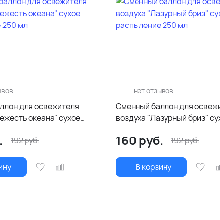
ывов
нет отзывов
ллон для освежителя
Сменный баллон для освеж
ежесть океана" сухое
воздуха "Лазурный бриз" сухое
 250 мл
распыление 250 мл
.
160
руб.
192
руб.
192
руб.
ину
В корзину