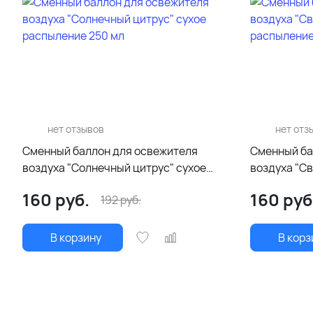
нет отзывов
нет отз
Сменный баллон для освежителя
Сменный ба
воздуха "Солнечный цитрус" сухое
воздуха "Св
распыление 250 мл
распыление
160
руб.
160
руб
192
руб.
В корзину
В корз