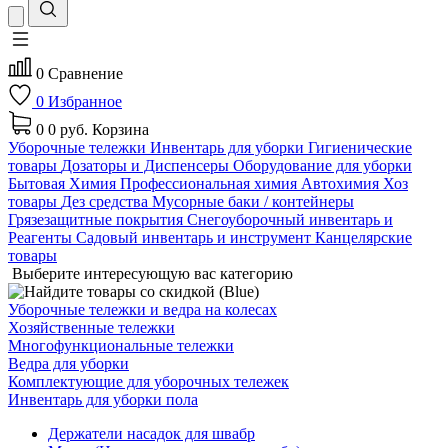
0
Сравнение
0
Избранное
0
0 руб.
Корзина
Уборочные тележки
Инвентарь для уборки
Гигиенические
товары
Дозаторы и Диспенсеры
Оборудование для уборки
Бытовая Химия
Профессиональная химия
Автохимия
Хоз
товары
Дез средства
Мусорные баки / контейнеры
Грязезащитные покрытия
Снегоуборочный инвентарь и
Реагенты
Садовый инвентарь и инструмент
Канцелярские
товары
Выберите интересующую вас категорию
Уборочные тележки и ведра на колесах
Хозяйственные тележки
Многофункциональные тележки
Ведра для уборки
Комплектующие для уборочных тележек
Инвентарь для уборки пола
Держатели насадок для швабр