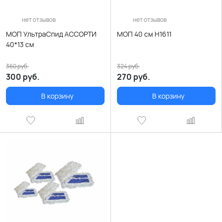
нет отзывов
нет отзывов
МОП УльтраСпид АССОРТИ
МОП 40 см H1611
40*13 см
360
руб.
324
руб.
300
руб.
270
руб.
В корзину
В корзину