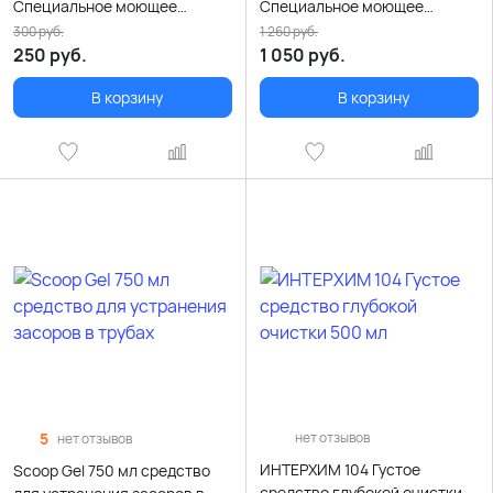
Специальное моющее
Специальное моющее
средство 1000 мл
средство 5000 мл
300
руб.
1 260
руб.
250
руб.
1 050
руб.
В корзину
В корзину
5
нет отзывов
нет отзывов
ИНТЕРХИМ 104 Густое
Scoop Gel 750 мл средство
средство глубокой очистки