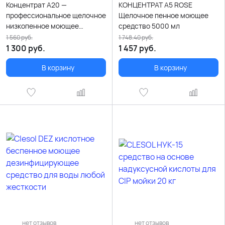
Концентрат A20 —
КОНЦЕНТРАТ A5 ROSE
профессиональное щелочное
Щелочное пенное моющее
низкопенное моющее
средство 5000 мл
средство, 5000 мл
1 560
руб.
1 748.40
руб.
1 300
руб.
1 457
руб.
В корзину
В корзину
нет отзывов
нет отзывов