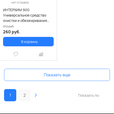
нет отзывов
ИНТЕРХИМ 900
Универсальное средство
очистки и обезжиривания
500 мл
312
руб.
260
руб.
В корзину
Показать еще
1
2
Показать по: