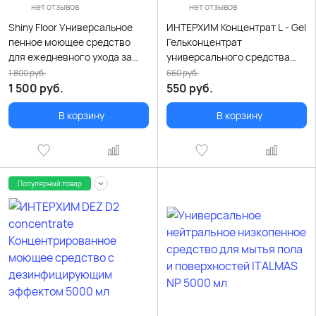
нет отзывов
нет отзывов
Shiny Floor Универсальное
ИНТЕРХИМ Концентрат L - Gel
пенное моющее средство
Гельконцентрат
для ежедневного ухода за
универсального средства
любыми моющимися
очистки с активным хлором
1 800
руб.
660
руб.
поверхностями 5000 мл
5000 мл
1 500
руб.
550
руб.
В корзину
В корзину
Популярный товар