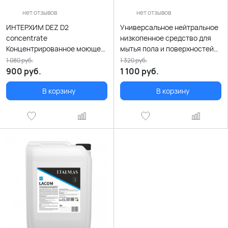
нет отзывов
нет отзывов
ИНТЕРХИМ DEZ D2
Универсальное нейтральное
concentrate
низкопенное средство для
Концентрированное моющее
мытья пола и поверхностей
средство с
ITALMAS NP 5000 мл
1 080
руб.
1 320
руб.
дезинфицирующим
900
руб.
1 100
руб.
эффектом 5000 мл
В корзину
В корзину