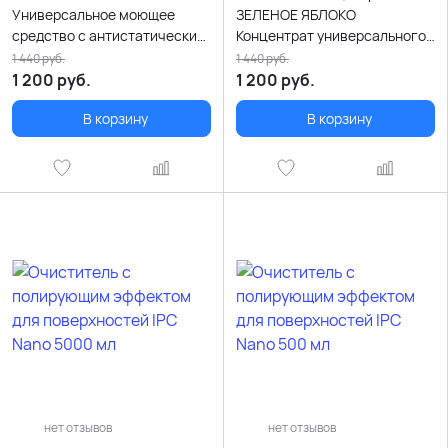
Универсальное моющее
ЗЕЛЕНОЕ ЯБЛОКО
средство с антистатическим
Концентрат универсального
эффектом 5000 мл
низкопенного моющего ср-
1 440
руб.
1 440
руб.
ва 5000 мл
1 200
руб.
1 200
руб.
В корзину
В корзину
нет отзывов
нет отзывов