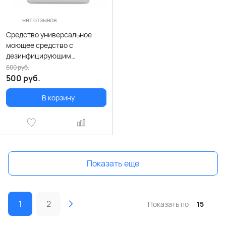
нет отзывов
Cредство универсальное
моющее средство с
дезинфицирующим
эффектом LACOM 5000 мл
600
руб.
500
руб.
В корзину
Показать еще
1
2
Показать по:
15