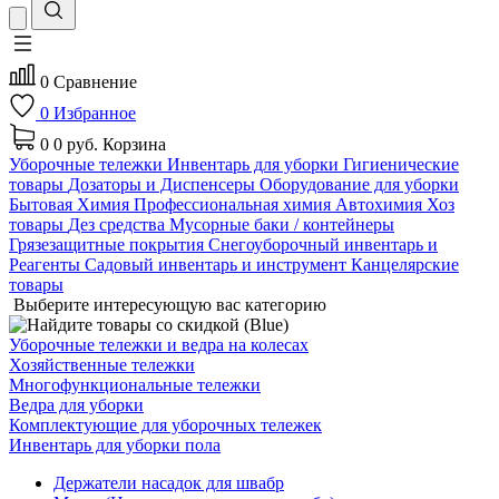
0
Сравнение
0
Избранное
0
0 руб.
Корзина
Уборочные тележки
Инвентарь для уборки
Гигиенические
товары
Дозаторы и Диспенсеры
Оборудование для уборки
Бытовая Химия
Профессиональная химия
Автохимия
Хоз
товары
Дез средства
Мусорные баки / контейнеры
Грязезащитные покрытия
Снегоуборочный инвентарь и
Реагенты
Садовый инвентарь и инструмент
Канцелярские
товары
Выберите интересующую вас категорию
Уборочные тележки и ведра на колесах
Хозяйственные тележки
Многофункциональные тележки
Ведра для уборки
Комплектующие для уборочных тележек
Инвентарь для уборки пола
Держатели насадок для швабр