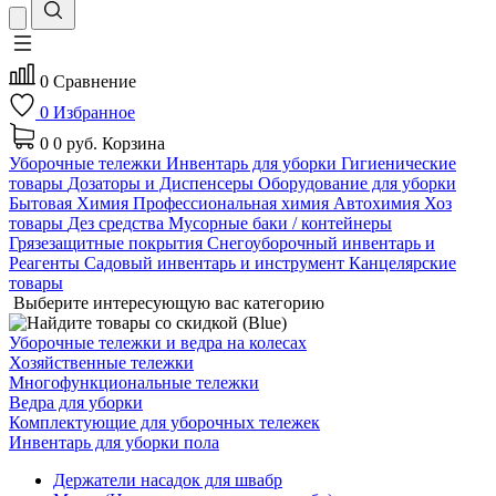
0
Сравнение
0
Избранное
0
0 руб.
Корзина
Уборочные тележки
Инвентарь для уборки
Гигиенические
товары
Дозаторы и Диспенсеры
Оборудование для уборки
Бытовая Химия
Профессиональная химия
Автохимия
Хоз
товары
Дез средства
Мусорные баки / контейнеры
Грязезащитные покрытия
Снегоуборочный инвентарь и
Реагенты
Садовый инвентарь и инструмент
Канцелярские
товары
Выберите интересующую вас категорию
Уборочные тележки и ведра на колесах
Хозяйственные тележки
Многофункциональные тележки
Ведра для уборки
Комплектующие для уборочных тележек
Инвентарь для уборки пола
Держатели насадок для швабр