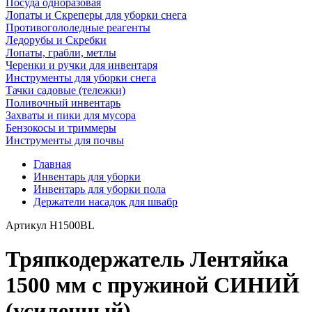
Посуда одноразовая
Лопаты и Скреперы для уборки снега
Противогололедные реагенты
Ледорубы и Скребки
Лопаты, грабли, метлы
Черенки и ручки для инвентаря
Инструменты для уборки снега
Тачки садовые (тележки)
Поливочный инвентарь
Захваты и пики для мусора
Бензокосы и триммеры
Инструменты для почвы
Главная
Инвентарь для уборки
Инвентарь для уборки пола
Держатели насадок для швабр
Артикул
H1500BL
Тряпкодержатель Лентяйка
1500 мм с пружиной СИНИЙ
(усиленный)