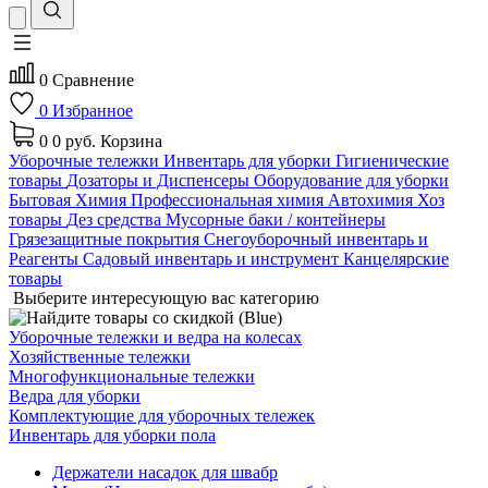
0
Сравнение
0
Избранное
0
0 руб.
Корзина
Уборочные тележки
Инвентарь для уборки
Гигиенические
товары
Дозаторы и Диспенсеры
Оборудование для уборки
Бытовая Химия
Профессиональная химия
Автохимия
Хоз
товары
Дез средства
Мусорные баки / контейнеры
Грязезащитные покрытия
Снегоуборочный инвентарь и
Реагенты
Садовый инвентарь и инструмент
Канцелярские
товары
Выберите интересующую вас категорию
Уборочные тележки и ведра на колесах
Хозяйственные тележки
Многофункциональные тележки
Ведра для уборки
Комплектующие для уборочных тележек
Инвентарь для уборки пола
Держатели насадок для швабр