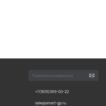
+7(909)069-00-22
sale@smart-gp.ru