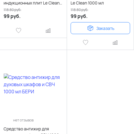
индукционных плит Le Clean
Le Clean 1000 мл
1000 мл
118.80
руб.
118.80
руб.
99
руб.
99
руб.
Заказать
нет отзывов
Средство антижир для