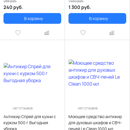
средство, 5000 мл
288
руб.
1 560
руб.
240
руб.
1 300
руб.
В корзину
В корзину
нет отзывов
нет отзывов
Антижир Спрей для кухни с
Моющее средство антижир
курком 500 г Выгодная
для духовых шкафов и СВЧ-
уборка
печей Le Clean 1000 мл