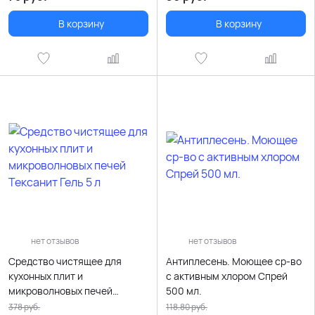
В корзину
В корзину
нет отзывов
нет отзывов
Средство чистящее для
Антиплесень. Моющее ср-во
кухонных плит и
с активным хлором Спрей
микроволновых печей
500 мл.
Тексанит Гель 5 л
378
руб.
118.80
руб.