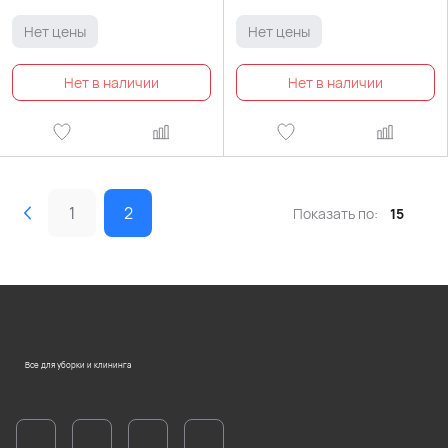
Нет цены
Нет цены
1
2
Показать по:
15
Все для уборки и клининга