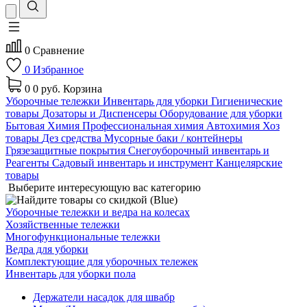
0
Сравнение
0
Избранное
0
0 руб.
Корзина
Уборочные тележки
Инвентарь для уборки
Гигиенические
товары
Дозаторы и Диспенсеры
Оборудование для уборки
Бытовая Химия
Профессиональная химия
Автохимия
Хоз
товары
Дез средства
Мусорные баки / контейнеры
Грязезащитные покрытия
Снегоуборочный инвентарь и
Реагенты
Садовый инвентарь и инструмент
Канцелярские
товары
Выберите интересующую вас категорию
Уборочные тележки и ведра на колесах
Хозяйственные тележки
Многофункциональные тележки
Ведра для уборки
Комплектующие для уборочных тележек
Инвентарь для уборки пола
Держатели насадок для швабр