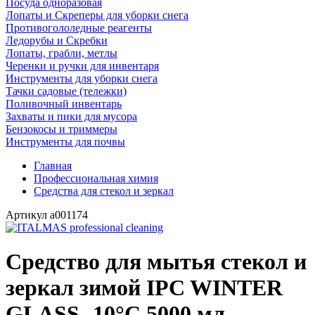
Посуда одноразовая
Лопаты и Скреперы для уборки снега
Противогололедные реагенты
Ледорубы и Скребки
Лопаты, грабли, метлы
Черенки и ручки для инвентаря
Инструменты для уборки снега
Тачки садовые (тележки)
Поливочный инвентарь
Захваты и пики для мусора
Бензокосы и триммеры
Инструменты для почвы
Главная
Профессиональная химия
Средства для стекол и зеркал
Артикул
a001174
Cредство для мытья стекол и
зеркал зимой IPC WINTER
GLASS -10°С 5000 мл