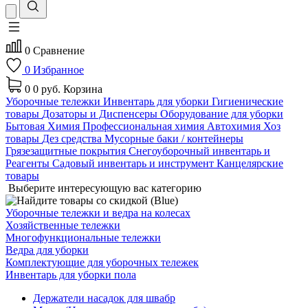
0
Сравнение
0
Избранное
0
0 руб.
Корзина
Уборочные тележки
Инвентарь для уборки
Гигиенические
товары
Дозаторы и Диспенсеры
Оборудование для уборки
Бытовая Химия
Профессиональная химия
Автохимия
Хоз
товары
Дез средства
Мусорные баки / контейнеры
Грязезащитные покрытия
Снегоуборочный инвентарь и
Реагенты
Садовый инвентарь и инструмент
Канцелярские
товары
Выберите интересующую вас категорию
Уборочные тележки и ведра на колесах
Хозяйственные тележки
Многофункциональные тележки
Ведра для уборки
Комплектующие для уборочных тележек
Инвентарь для уборки пола
Держатели насадок для швабр