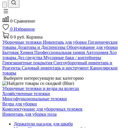
0
Сравнение
0
Избранное
0
0 руб.
Корзина
Уборочные тележки
Инвентарь для уборки
Гигиенические
товары
Дозаторы и Диспенсеры
Оборудование для уборки
Бытовая Химия
Профессиональная химия
Автохимия
Хоз
товары
Дез средства
Мусорные баки / контейнеры
Грязезащитные покрытия
Снегоуборочный инвентарь и
Реагенты
Садовый инвентарь и инструмент
Канцелярские
товары
Выберите интересующую вас категорию
Уборочные тележки и ведра на колесах
Хозяйственные тележки
Многофункциональные тележки
Ведра для уборки
Комплектующие для уборочных тележек
Инвентарь для уборки пола
Держатели насадок для швабр