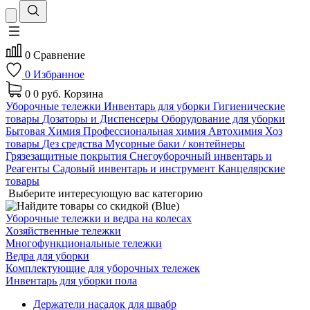
0
Сравнение
0
Избранное
0
0 руб.
Корзина
Уборочные тележки
Инвентарь для уборки
Гигиенические
товары
Дозаторы и Диспенсеры
Оборудование для уборки
Бытовая Химия
Профессиональная химия
Автохимия
Хоз
товары
Дез средства
Мусорные баки / контейнеры
Грязезащитные покрытия
Снегоуборочный инвентарь и
Реагенты
Садовый инвентарь и инструмент
Канцелярские
товары
Выберите интересующую вас категорию
Уборочные тележки и ведра на колесах
Хозяйственные тележки
Многофункциональные тележки
Ведра для уборки
Комплектующие для уборочных тележек
Инвентарь для уборки пола
Держатели насадок для швабр