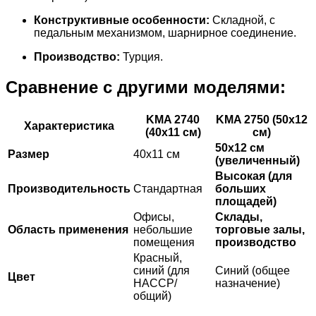
Конструктивные особенности:
Складной, с
педальным механизмом, шарнирное соединение.
Производство:
Турция.
Сравнение с другими моделями:
KMA 2740
KMA 2750 (50x12
Характеристика
(40x11 см)
см)
50x12 см
Размер
40x11 см
(увеличенный)
Высокая (для
Производительность
Стандартная
больших
площадей)
Офисы,
Склады,
Область применения
небольшие
торговые залы,
помещения
производство
Красный,
синий (для
Синий (общее
Цвет
HACCP/
назначение)
общий)