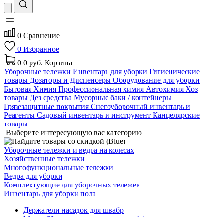
0
Сравнение
0
Избранное
0
0 руб.
Корзина
Уборочные тележки
Инвентарь для уборки
Гигиенические
товары
Дозаторы и Диспенсеры
Оборудование для уборки
Бытовая Химия
Профессиональная химия
Автохимия
Хоз
товары
Дез средства
Мусорные баки / контейнеры
Грязезащитные покрытия
Снегоуборочный инвентарь и
Реагенты
Садовый инвентарь и инструмент
Канцелярские
товары
Выберите интересующую вас категорию
Уборочные тележки и ведра на колесах
Хозяйственные тележки
Многофункциональные тележки
Ведра для уборки
Комплектующие для уборочных тележек
Инвентарь для уборки пола
Держатели насадок для швабр