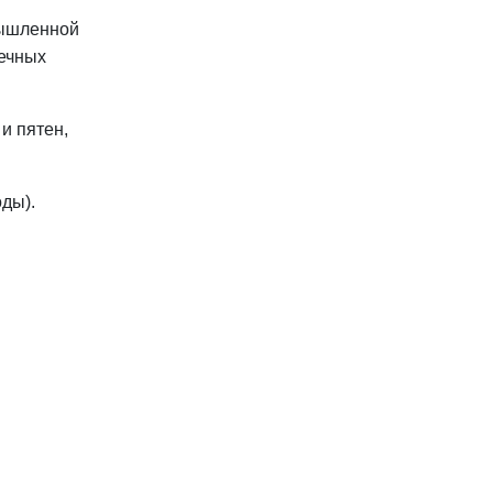
мышленной
оечных
и пятен,
ды).