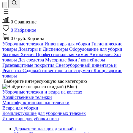
0
Сравнение
0
Избранное
0
0 руб.
Корзина
Уборочные тележки
Инвентарь для уборки
Гигиенические
товары
Дозаторы и Диспенсеры
Оборудование для уборки
Бытовая Химия
Профессиональная химия
Автохимия
Хоз
товары
Дез средства
Мусорные баки / контейнеры
Грязезащитные покрытия
Снегоуборочный инвентарь и
Реагенты
Садовый инвентарь и инструмент
Канцелярские
товары
Выберите интересующую вас категорию
Уборочные тележки и ведра на колесах
Хозяйственные тележки
Многофункциональные тележки
Ведра для уборки
Комплектующие для уборочных тележек
Инвентарь для уборки пола
Держатели насадок для швабр