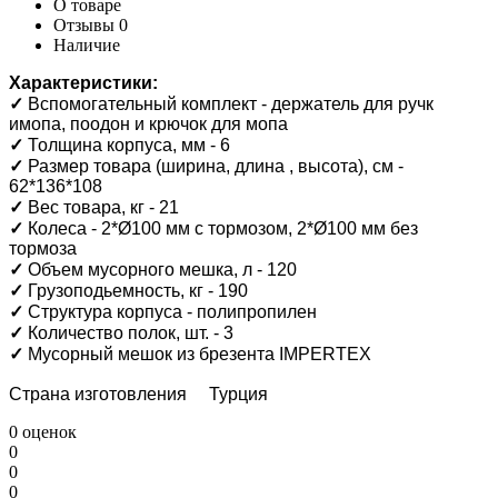
О товаре
Отзывы
0
Наличие
Характеристики:
✓
Вспомогательный комплект - держатель для ручк
имопа, поодон и крючок для мопа
✓
Толщина корпуса, мм - 6
✓
Размер товара (ширина, длина , высота), см -
62*136*108
✓
Вес товара, кг - 21
✓
Колеса - 2*Ø100 мм с тормозом, 2*Ø100 мм без
тормоза
✓
Объем мусорного мешка, л - 120
✓
Грузоподьемность, кг - 190
✓
Структура корпуса - полипропилен
✓
Количество полок, шт. - 3
✓
Мусорный мешок из брезента IMPERTEX
Страна изготовления Турция
0 оценок
0
0
0