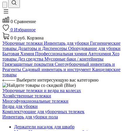
0
Сравнение
0
Избранное
0
0 руб.
Корзина
Уборочные тележки
Инвентарь для уборки
Гигиенические
товары
Дозаторы и Диспенсеры
Оборудование для уборки
Бытовая Химия
Профессиональная химия
Автохимия
Хоз
товары
Дез средства
Мусорные баки / контейнеры
Грязезащитные покрытия
Снегоуборочный инвентарь и
Реагенты
Садовый инвентарь и инструмент
Канцелярские
товары
Выберите интересующую вас категорию
Уборочные тележки и ведра на колесах
Хозяйственные тележки
Многофункциональные тележки
Ведра для уборки
Комплектующие для уборочных тележек
Инвентарь для уборки пола
Держатели насадок для швабр