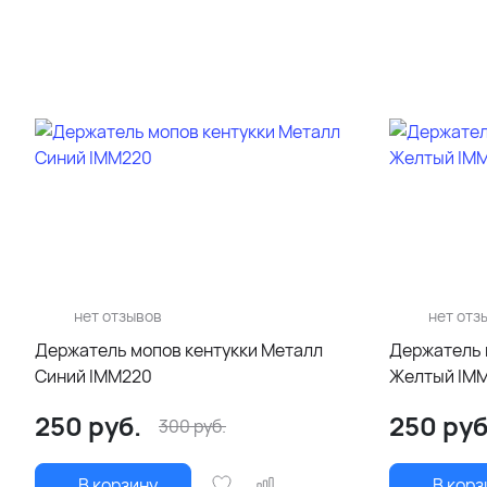
нет отзывов
нет отз
Держатель мопов кентукки Металл
Держатель 
Синий IMM220
Желтый IM
250
руб.
250
руб
300
руб.
В корзину
В корз