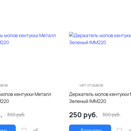
ывов
нет отзывов
мопов кентукки Металл
Держатель мопов кентукки
M220
Зеленый IMM220
.
250
руб.
300
руб.
300
руб.
ину
В корзину