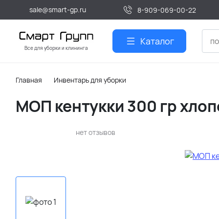
sale@smart-gp.ru
8-909-069-00-22
Каталог
Все для уборки и клининга
Главная
Инвентарь для уборки
МОП кентукки 300 гр хлоп
нет отзывов