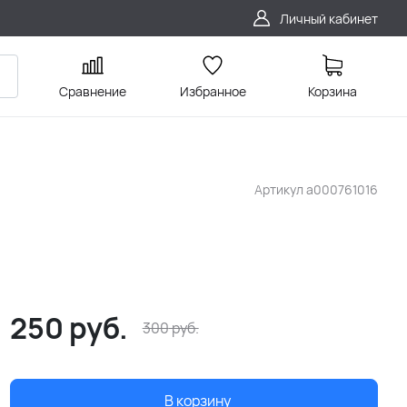
Личный кабинет
Сравнение
Избранное
Корзина
Артикул
a000761016
250
руб.
300
руб.
В корзину