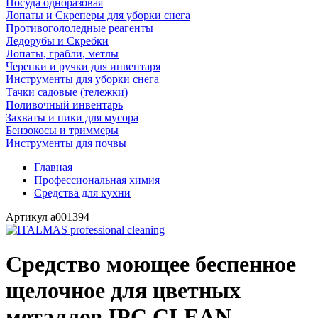
Посуда одноразовая
Лопаты и Скреперы для уборки снега
Противогололедные реагенты
Ледорубы и Скребки
Лопаты, грабли, метлы
Черенки и ручки для инвентаря
Инструменты для уборки снега
Тачки садовые (тележки)
Поливочный инвентарь
Захваты и пики для мусора
Бензокосы и триммеры
Инструменты для почвы
Главная
Профессиональная химия
Средства для кухни
Артикул
a001394
Средство моющее беспенное
щелочное для цветных
металлов IPC CLEAN