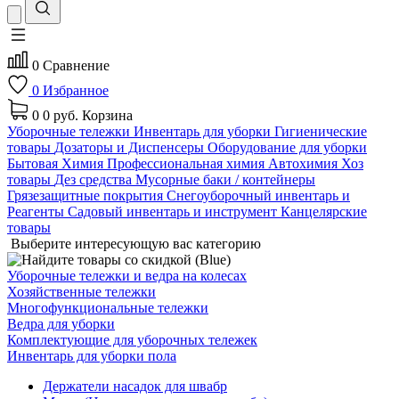
0
Сравнение
0
Избранное
0
0 руб.
Корзина
Уборочные тележки
Инвентарь для уборки
Гигиенические
товары
Дозаторы и Диспенсеры
Оборудование для уборки
Бытовая Химия
Профессиональная химия
Автохимия
Хоз
товары
Дез средства
Мусорные баки / контейнеры
Грязезащитные покрытия
Снегоуборочный инвентарь и
Реагенты
Садовый инвентарь и инструмент
Канцелярские
товары
Выберите интересующую вас категорию
Уборочные тележки и ведра на колесах
Хозяйственные тележки
Многофункциональные тележки
Ведра для уборки
Комплектующие для уборочных тележек
Инвентарь для уборки пола
Держатели насадок для швабр