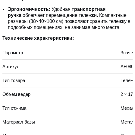
Эргономичность:
Удобная
транспортная
ручка
облегчает перемещение тележки. Компактные
размеры (88×40×100 см) позволяют хранить тележку в
подсобных помещениях, не занимая много места.
Технические характеристики:
Параметр
Значе
Артикул
AF080
Тип товара
Тележк
Объем ведер
2 × 17 
Тип отжима
Механ
Материал базы
Метал