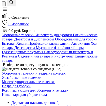
0
Сравнение
0
Избранное
0
0 руб.
Корзина
Уборочные тележки
Инвентарь для уборки
Гигиенические
товары
Дозаторы и Диспенсеры
Оборудование для уборки
Бытовая Химия
Профессиональная химия
Автохимия
Хоз
товары
Дез средства
Мусорные баки / контейнеры
Грязезащитные покрытия
Снегоуборочный инвентарь и
Реагенты
Садовый инвентарь и инструмент
Канцелярские
товары
Выберите интересующую вас категорию
Уборочные тележки и ведра на колесах
Хозяйственные тележки
Многофункциональные тележки
Ведра для уборки
Комплектующие для уборочных тележек
Инвентарь для уборки пола
Держатели насадок для швабр