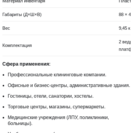
Материал инвентаря
Пласти
Габариты (Д×Ш×В)
88 × 4
Вес
9,45 кг
2 ведр
Комплектация
платфо
Сфера применения:
Профессиональные клининговые компании.
Офисные и бизнес-центры, административные здания.
Гостиницы, отели, санатории, хостелы.
Торговые центры, магазины, супермаркеты.
Медицинские учреждения (ЛПУ, поликлиники,
больницы).