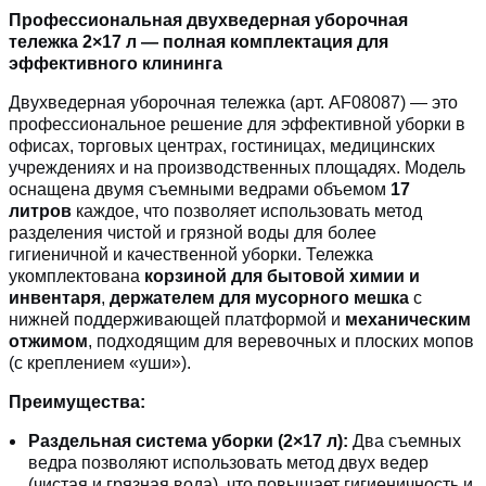
Профессиональная двухведерная уборочная
тележка 2×17 л — полная комплектация для
эффективного клининга
Двухведерная уборочная тележка (арт. AF08087) — это
профессиональное решение для эффективной уборки в
офисах, торговых центрах, гостиницах, медицинских
учреждениях и на производственных площадях. Модель
оснащена двумя съемными ведрами объемом
17
литров
каждое, что позволяет использовать метод
разделения чистой и грязной воды для более
гигиеничной и качественной уборки. Тележка
укомплектована
корзиной для бытовой химии и
инвентаря
,
держателем для мусорного мешка
с
нижней поддерживающей платформой и
механическим
отжимом
, подходящим для веревочных и плоских мопов
(с креплением «уши»).
Преимущества:
Раздельная система уборки (2×17 л):
Два съемных
ведра позволяют использовать метод двух ведер
(чистая и грязная вода), что повышает гигиеничность и