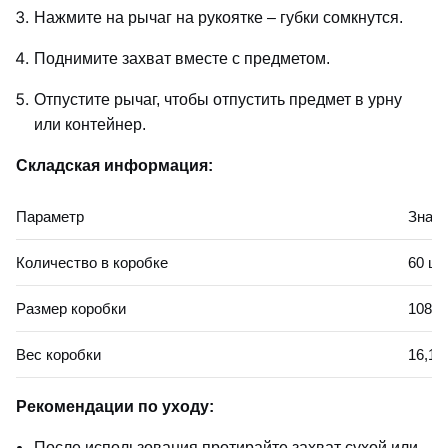
Нажмите на рычаг на рукоятке – губки сомкнутся.
Поднимите захват вместе с предметом.
Отпустите рычаг, чтобы отпустить предмет в урну
или контейнер.
Складская информация:
Параметр
Знач
Количество в коробке
60 шт
Размер коробки
108,5
Вес коробки
16,1 к
Рекомендации по уходу:
После использования протирайте захват сухой или