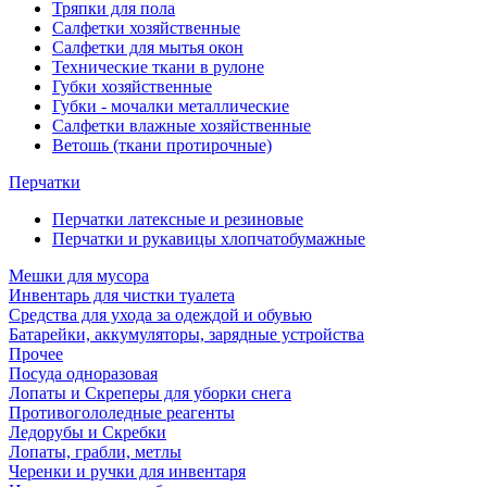
Тряпки для пола
Салфетки хозяйственные
Салфетки для мытья окон
Технические ткани в рулоне
Губки хозяйственные
Губки - мочалки металлические
Салфетки влажные хозяйственные
Ветошь (ткани протирочные)
Перчатки
Перчатки латексные и резиновые
Перчатки и рукавицы хлопчатобумажные
Мешки для мусора
Инвентарь для чистки туалета
Средства для ухода за одеждой и обувью
Батарейки, аккумуляторы, зарядные устройства
Прочее
Посуда одноразовая
Лопаты и Скреперы для уборки снега
Противогололедные реагенты
Ледорубы и Скребки
Лопаты, грабли, метлы
Черенки и ручки для инвентаря