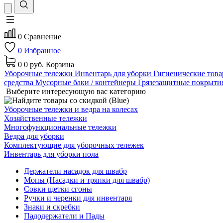
0
Сравнение
0
Избранное
0
0 руб.
Корзина
Уборочные тележки
Инвентарь для уборки
Гигиенические тов
средства
Мусорные баки / контейнеры
Грязезащитные покрыти
Выберите интересующую вас категорию
Уборочные тележки и ведра на колесах
Хозяйственные тележки
Многофункциональные тележки
Ведра для уборки
Комплектующие для уборочных тележек
Инвентарь для уборки пола
Держатели насадок для швабр
Мопы (Насадки и тряпки для швабр)
Совки щетки сгоны
Ручки и черенки для инвентаря
Знаки и скребки
Падодержатели и Пады