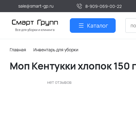
sale@smart-gp.ru
8-909-069-00-22
Каталог
Все для уборки и клининга
Главная
Инвентарь для уборки
Моп Кентукки хлопок 150 
нет отзывов