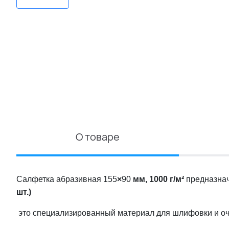
О товаре
Салфетка абразивная 155
×
90
мм, 1000 г/м²
предназнач
шт.)
это специализированный материал для шлифовки и оч