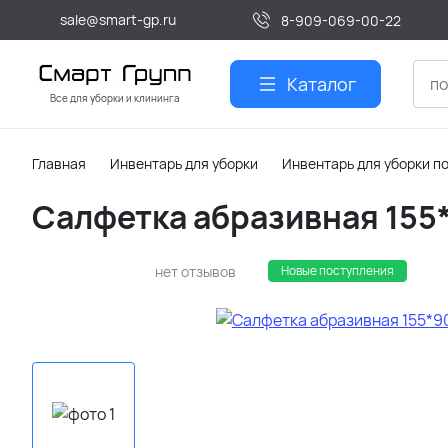
sale@smart-gp.ru
8-909-069-00-22
Каталог
Все для уборки и клининга
Главная
Инвентарь для уборки
Инвентарь для уборки п
Салфетка абразивная 155*
нет отзывов
Новые поступления