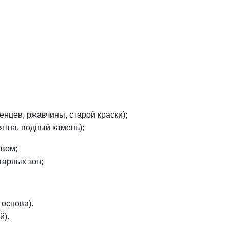
нцев, ржавчины, старой краски);
ятна, водный камень);
твом;
тарных зон;
основа).
й).