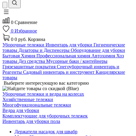
0
Сравнение
0
Избранное
0
0 руб.
Корзина
Уборочные тележки
Инвентарь для уборки
Гигиенические
товары
Дозаторы и Диспенсеры
Оборудование для уборки
Бытовая Химия
Профессиональная химия
Автохимия
Хоз
товары
Дез средства
Мусорные баки / контейнеры
Грязезащитные покрытия
Снегоуборочный инвентарь и
Реагенты
Садовый инвентарь и инструмент
Канцелярские
товары
Выберите интересующую вас категорию
Уборочные тележки и ведра на колесах
Хозяйственные тележки
Многофункциональные тележки
Ведра для уборки
Комплектующие для уборочных тележек
Инвентарь для уборки пола
Держатели насадок для швабр