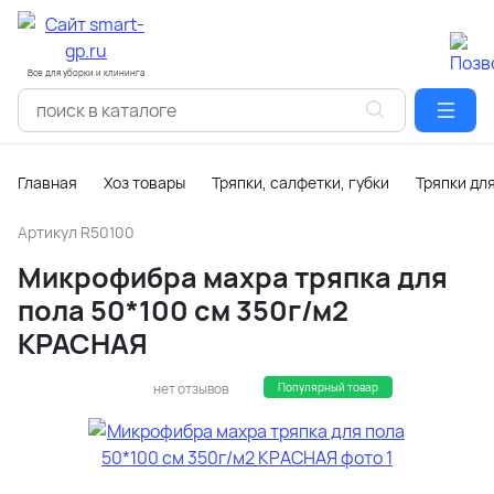
Все для уборки и клининга
Главная
Хоз товары
Тряпки, салфетки, губки
Тряпки дл
Артикул
R50100
Микрофибра махра тряпка для
пола 50*100 см 350г/м2
КРАСНАЯ
нет отзывов
Популярный товар