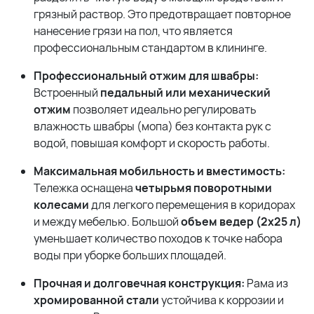
грязный раствор. Это предотвращает повторное
нанесение грязи на пол, что является
профессиональным стандартом в клининге.
Профессиональный отжим для швабры:
Встроенный
педальный или механический
отжим
позволяет идеально регулировать
влажность швабры (мопа) без контакта рук с
водой, повышая комфорт и скорость работы.
Максимальная мобильность и вместимость:
Тележка оснащена
четырьмя поворотными
колесами
для легкого перемещения в коридорах
и между мебелью. Большой
объем ведер (2x25 л)
уменьшает количество походов к точке набора
воды при уборке больших площадей.
Прочная и долговечная конструкция:
Рама из
хромированной стали
устойчива к коррозии и